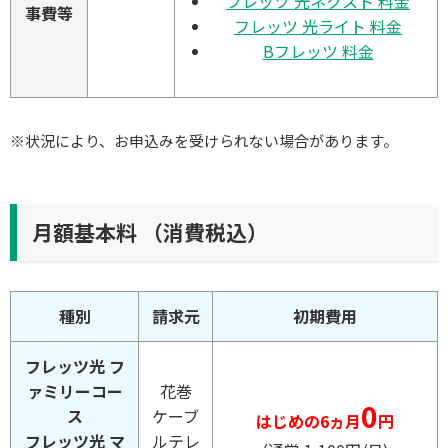
フレッツ 光ネクスト 料金
事費等
フレッツ 光ライト 料金
Bフレッツ 料金
※状況により、お申込みを受けられない場合があります。
月額基本料 （消費税込）
種別
請求元
初期費用
フレッツ光 フ
ァミリーコー
花巻
0
ス
ケーブ
はじめの6ヵ月
円
フレッツ光 マ
ルテレ