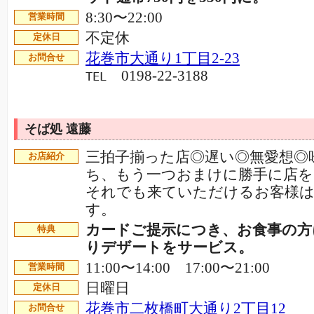
8:30〜22:00
営業時間
不定休
定休日
花巻市大通り1丁目2-23
お問合せ
0198-22-3188
TEL
そば処 遠藤
三拍子揃った店◎遅い◎無愛想◎
お店紹介
ち、もう一つおまけに勝手に店を
それでも来ていただけるお客様は
す。
カードご提示につき、お食事の方
特典
りデザートをサービス。
11:00〜14:00 17:00〜21:00
営業時間
日曜日
定休日
花巻市二枚橋町大通り2丁目12
お問合せ