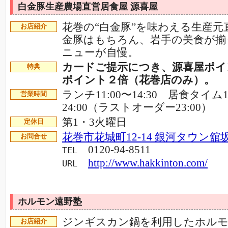
白金豚生産農場直営居食屋 源喜屋
花巻の“白金豚”を味わえる生産元
お店紹介
金豚はもちろん、岩手の美食が揃
ニューが自慢。
カードご提示につき、源喜屋ポイ
特典
ポイント２倍（花巻店のみ）。
ランチ11:00〜14:30 居食タイム1
営業時間
24:00（ラストオーダー23:00）
第1・3火曜日
定休日
花巻市花城町12-14 銀河タウン舘坂
お問合せ
0120-94-8511
TEL
http://www.hakkinton.com/
URL
ホルモン遠野塾
ジンギスカン鍋を利用したホル
お店紹介