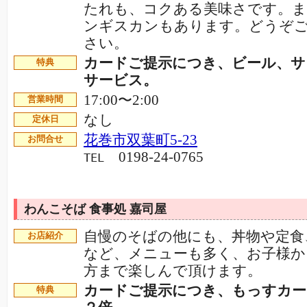
たれも、コクある美味さです。ま
ンギスカンもあります。どうぞ
さい。
カードご提示につき、ビール、サ
特典
サービス。
17:00〜2:00
営業時間
なし
定休日
花巻市双葉町5-23
お問合せ
0198-24-0765
TEL
わんこそば 食事処 嘉司屋
自慢のそばの他にも、丼物や定食
お店紹介
など、メニューも多く、お子様か
方まで楽しんで頂けます。
カードご提示につき、もっすカ
特典