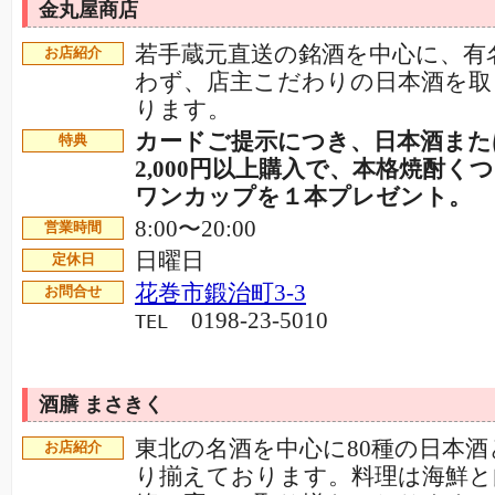
金丸屋商店
若手蔵元直送の銘酒を中心に、有
お店紹介
わず、店主こだわりの日本酒を取
ります。
カードご提示につき、日本酒また
特典
2,000円以上購入で、本格焼酎く
ワンカップを１本プレゼント。
8:00〜20:00
営業時間
日曜日
定休日
花巻市鍛治町3-3
お問合せ
0198-23-5010
TEL
酒膳 まさきく
東北の名酒を中心に80種の日本酒
お店紹介
り揃えております。料理は海鮮と