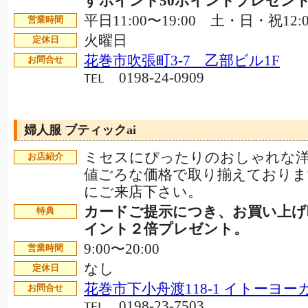
すポイント50ポイントプレゼン
平日11:00〜19:00 土・日・祝12:0
営業時間
火曜日
定休日
花巻市吹張町3-7 乙部ビル1F
お問合せ
0198-24-0909
TEL
婦人服 ブティックai
ミセスにぴったりのおしゃれな
お店紹介
値ごろな価格で取り揃えておりま
にご来店下さい。
カードご提示につき、お買い上げ
特典
イント２倍プレゼント。
9:00〜20:00
営業時間
なし
定休日
花巻市下小舟渡118-1 イトーヨー
お問合せ
0198-23-7503
TEL