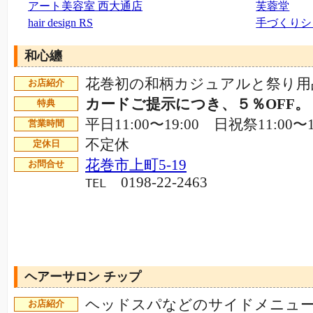
アート美容室 西大通店
芙蓉堂
hair design RS
手づくりシ
和心纏
花巻初の和柄カジュアルと祭り用
お店紹介
カードご提示につき、５％OFF。
特典
平日11:00〜19:00 日祝祭11:00〜1
営業時間
不定休
定休日
花巻市上町5-19
お問合せ
0198-22-2463
TEL
ヘアーサロン チップ
ヘッドスパなどのサイドメニュ
お店紹介