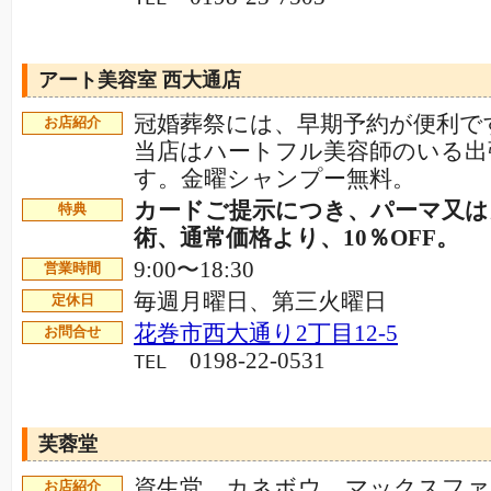
アート美容室 西大通店
冠婚葬祭には、早期予約が便利で
お店紹介
当店はハートフル美容師のいる出
す。金曜シャンプー無料。
カードご提示につき、パーマ又は
特典
術、通常価格より、10％OFF。
9:00〜18:30
営業時間
毎週月曜日、第三火曜日
定休日
花巻市西大通り2丁目12-5
お問合せ
0198-22-0531
TEL
芙蓉堂
資生堂、カネボウ、マックスファ
お店紹介