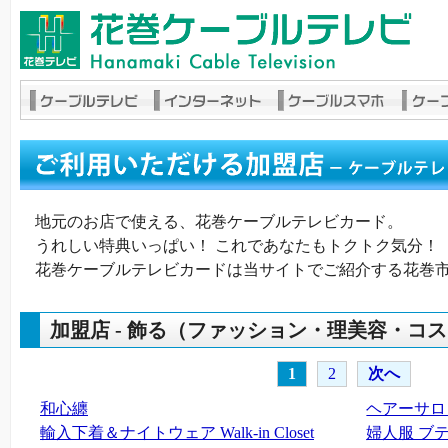
地元のお店で使える、花巻ケーブルテレビカード。
うれしい特典いっぱい！ これであなたもトクトク気分！
花巻ケーブルテレビカードは当サイトでご紹介する花巻
加盟店 - 飾る（ファッション・理美容・コ
1
2
次へ
和心纏
ヘアーサロ
輸入下着＆ナイトウェア Walk-in Closet
婦人服 ブテ