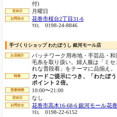
付)
月曜日
定休日
花巻市桜台2丁目31-6
お問合せ
0198-24-8846
TEL
手づくりショップ わたぼうし 銀河モール店
パッチワーク用布地・手芸品・和
お店紹介
毛糸を取り扱い。婦人服は「ミセ
れな普段着」をテーマに品揃え
カードご提示につき、「わたぼう
特典
ポイント２倍。
10:00〜21:00
営業時間
なし
定休日
花巻市高木16-68-6 銀河モール花
お問合せ
0198-22-6152
TEL